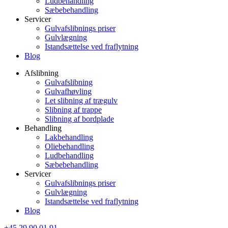
Ludbehandling
Sæbebehandling
Servicer
Gulvafslibnings priser
Gulvlægning
Istandsættelse ved fraflytning
Blog
Afslibning
Gulvafslibning
Gulvafhøvling
Let slibning af trægulv
Slibning af trappe
Slibning af bordplade
Behandling
Lakbehandling
Oliebehandling
Ludbehandling
Sæbebehandling
Servicer
Gulvafslibnings priser
Gulvlægning
Istandsættelse ved fraflytning
Blog
+45 29 90 01 91