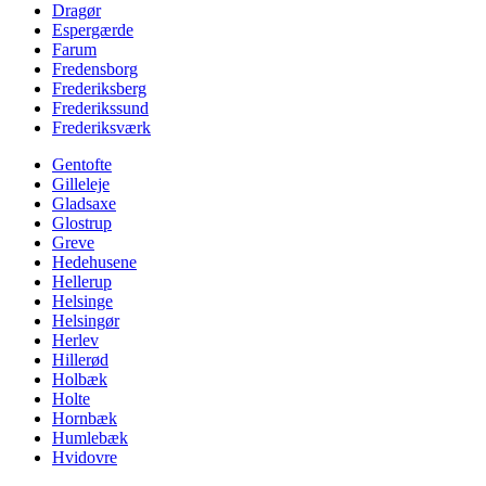
Dragør
Espergærde
Farum
Fredensborg
Frederiksberg
Frederikssund
Frederiksværk
Gentofte
Gilleleje
Gladsaxe
Glostrup
Greve
Hedehusene
Hellerup
Helsinge
Helsingør
Herlev
Hillerød
Holbæk
Holte
Hornbæk
Humlebæk
Hvidovre