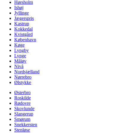
Hørsholm
Ishøj
Jyllinge
Jægerspris
Kastrup
Kokkedal
Kvistgård
København
Køge
Lyngby
Lynge
Måløv
Nivå
Nordsjælland
Nørrebro
Ølstykke
Østerbro
Roskilde
Rødovre
Skovlunde
Slangerup
Smørum
Snekkersten
Stenløse