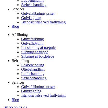
Ludbehandling
Sæbebehandling
Servicer
Gulvafslibnings priser
Gulvlægning
Istandsættelse ved fraflytning
Blog
Afslibning
Gulvafslibning
Gulvafhøvling
Let slibning af trægulv
Slibning af trappe
Slibning af bordplade
Behandling
Lakbehandling
Oliebehandling
Ludbehandling
Sæbebehandling
Servicer
Gulvafslibnings priser
Gulvlægning
Istandsættelse ved fraflytning
Blog
+45 29 90 01 91