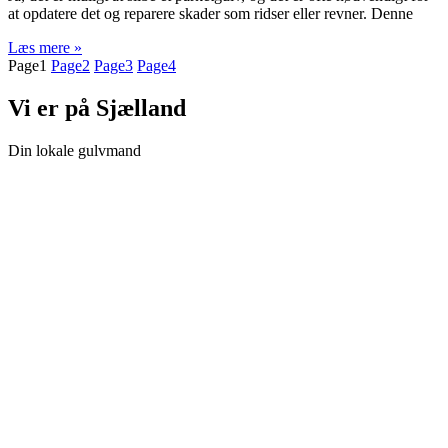
at opdatere det og reparere skader som ridser eller revner. Denne
Læs mere »
Page
1
Page
2
Page
3
Page
4
Vi er på Sjælland
Din lokale gulvmand