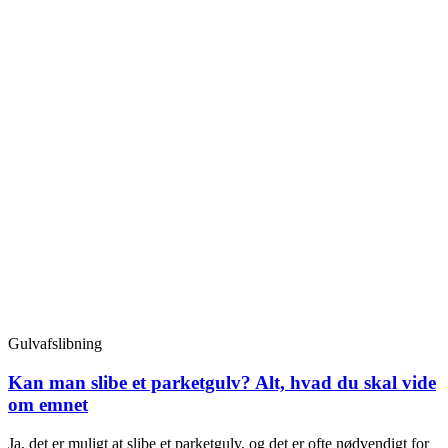
Gulvafslibning
Kan man slibe et parketgulv? Alt, hvad du skal vide
om emnet
Ja, det er muligt at slibe et parketgulv, og det er ofte nødvendigt for