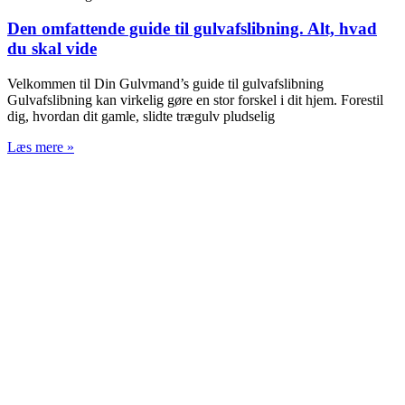
Den omfattende guide til gulvafslibning. Alt, hvad
du skal vide
Velkommen til Din Gulvmand’s guide til gulvafslibning
Gulvafslibning kan virkelig gøre en stor forskel i dit hjem. Forestil
dig, hvordan dit gamle, slidte trægulv pludselig
Læs mere »