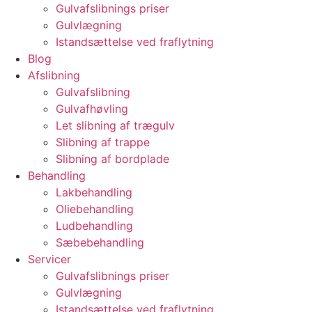
Gulvafslibnings priser
Gulvlægning
Istandsættelse ved fraflytning
Blog
Afslibning
Gulvafslibning
Gulvafhøvling
Let slibning af trægulv
Slibning af trappe
Slibning af bordplade
Behandling
Lakbehandling
Oliebehandling
Ludbehandling
Sæbebehandling
Servicer
Gulvafslibnings priser
Gulvlægning
Istandsættelse ved fraflytning