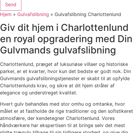
Send
Hjem
»
Gulvafslibning
»
Gulvafslibning Charlottenlund
Giv dit hjem i Charlottenlund
en royal opgradering med Din
Gulvmands gulvafslibning
Charlottenlund, præget af luksuriøse villaer og historiske
parker, er et kvarter, hvor kun det bedste er godt nok. Din
Gulvmands gulvafslibningstjenester er skabt til at opfylde
Charlottenlunds krav, og sikre at dit hjem stråler af
elegance og understreget kvalitet.
Hvert gulv behandles med stor omhu og omtanke, hvor
målet er at fastholde de rige traditioner og den sofistikeret
atmosfære, der kendetegner Charlottenlund. Vores
håndværkere har ekspertisen til at bringe selv det mest
slidte trægulv tilbage til sin tidligere storhed, og give din