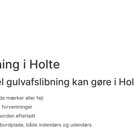
ing i Holte
l gulvafslibning kan gøre i Ho
e mærker eller fejl
 forventninger
uorden efterladt
g bordplade, både indendørs og udendørs