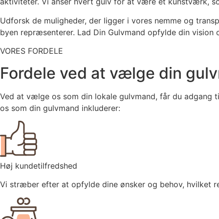
aktiviteter. Vi anser hvert gulv for at være et kunstværk, s
Udforsk de muligheder, der ligger i vores nemme og transpare
byen repræsenterer. Lad Din Gulvmand opfylde din vision o
VORES FORDELE
Fordele ved at vælge din gu
Ved at vælge os som din lokale gulvmand, får du adgang til
os som din gulvmand inkluderer:
Høj kundetilfredshed
Vi stræber efter at opfylde dine ønsker og behov, hvilket re