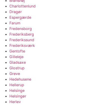
Brønshøj
Charlottenlund
Dragør
Espergærde
Farum
Fredensborg
Frederiksberg
Frederikssund
Frederiksværk
Gentofte
Gilleleje
Gladsaxe
Glostrup
Greve
Hedehusene
Hellerup
Helsinge
Helsingør
Herlev