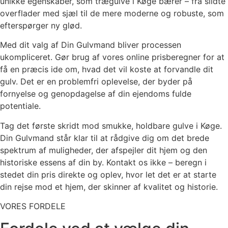
unikke egenskaber, som trægulve i Køge bærer – fra slidte
overflader med sjæl til de mere moderne og robuste, som
efterspørger ny glød.
Med dit valg af Din Gulvmand bliver processen
ukompliceret. Gør brug af vores online prisberegner for at
få en præcis ide om, hvad det vil koste at forvandle dit
gulv. Det er en problemfri oplevelse, der byder på
fornyelse og genopdagelse af din ejendoms fulde
potentiale.
Tag det første skridt mod smukke, holdbare gulve i Køge.
Din Gulvmand står klar til at rådgive dig om det brede
spektrum af muligheder, der afspejler dit hjem og den
historiske essens af din by. Kontakt os ikke – beregn i
stedet din pris direkte og oplev, hvor let det er at starte
din rejse mod et hjem, der skinner af kvalitet og historie.
VORES FORDELE