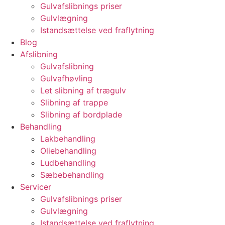
Gulvafslibnings priser
Gulvlægning
Istandsættelse ved fraflytning
Blog
Afslibning
Gulvafslibning
Gulvafhøvling
Let slibning af trægulv
Slibning af trappe
Slibning af bordplade
Behandling
Lakbehandling
Oliebehandling
Ludbehandling
Sæbebehandling
Servicer
Gulvafslibnings priser
Gulvlægning
Istandsættelse ved fraflytning