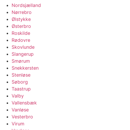
Nordsjælland
Nørrebro
Ølstykke
Østerbro
Roskilde
Rødovre
Skovlunde
Slangerup
Smørum
Snekkersten
Stenløse
Søborg
Taastrup
Valby
Vallensbæk
Vanløse
Vesterbro
Virum