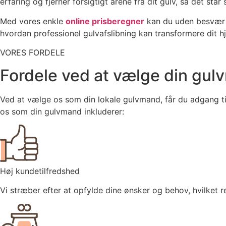
erfaring og fjerner forsigtigt årene fra dit gulv, så det stå
Med vores enkle
online prisberegner
kan du uden besvær få
hvordan professionel gulvafslibning kan transformere dit 
VORES FORDELE
Fordele ved at vælge din gu
Ved at vælge os som din lokale gulvmand, får du adgang til
os som din gulvmand inkluderer:
Høj kundetilfredshed
Vi stræber efter at opfylde dine ønsker og behov, hvilket re