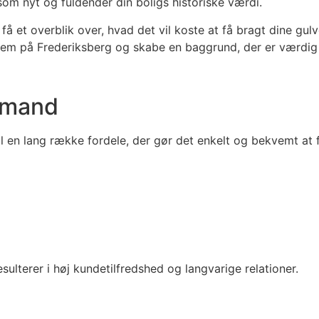
r som nyt og fuldender din boligs historiske værdi.
 et overblik over, hvad det vil koste at få bragt dine gulv
hjem på Frederiksberg og skabe en baggrund, der er værdig
lvmand
 en lang række fordele, der gør det enkelt og bekvemt at f
sulterer i høj kundetilfredshed og langvarige relationer.