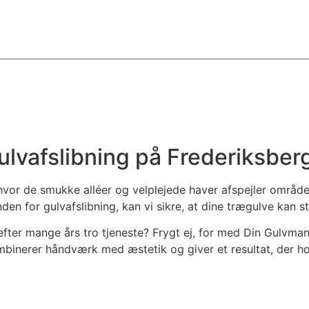
lvafslibning på Frederiksber
hvor de smukke alléer og velplejede haver afspejler område
n for gulvafslibning, kan vi sikre, at dine trægulve kan s
r efter mange års tro tjeneste? Frygt ej, for med Din Gulvman
binerer håndværk med æstetik og giver et resultat, der ho