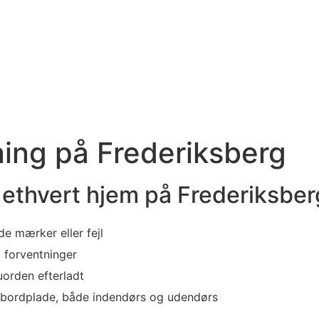
ning på Frederiksberg
l ethvert hjem på Frederiksber
e mærker eller fejl
 forventninger
uorden efterladt
g bordplade, både indendørs og udendørs