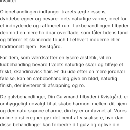
kvalitet.
Oliebehandlingen indfanger træets ægte essens,
dybdeberegner og bevarer dets naturlige varme, ideel for
et indbydende og raffineret rum. Lakbehandlingen tilbyder
derimod en mere holdbar overflade, som tåler tidens tand
og tilfører et skinnende touch til ethvert moderne eller
traditionelt hjem i Kvistgård.
For dem, som værdsætter en lysere æstetik, vil en
ludbehandling bevare træets naturlige skær og tilføje et
friskt, skandinavisk flair. Er du ude efter en mere jordnær
følelse, kan en sæbebehandling give en blød, naturlig
finish, der inviterer til afslapning og ro.
De gulvbehandlinger, Din Gulvmand tilbyder i Kvistgård, er
omhyggeligt udvalgt til at skabe harmoni mellem dit hjem
og den naturskønne charme, din by er omfavnet af. Vores
online prisberegner gør det nemt at visualisere, hvordan
disse behandlinger kan forbedre dit gulv og oplive din