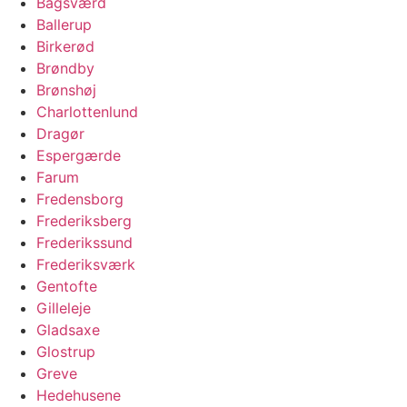
Bagsværd
Ballerup
Birkerød
Brøndby
Brønshøj
Charlottenlund
Dragør
Espergærde
Farum
Fredensborg
Frederiksberg
Frederikssund
Frederiksværk
Gentofte
Gilleleje
Gladsaxe
Glostrup
Greve
Hedehusene