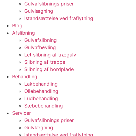
Gulvafslibnings priser
Gulvlægning
Istandsættelse ved fraflytning
Blog
Afslibning
Gulvafslibning
Gulvafhøvling
Let slibning af trægulv
Slibning af trappe
Slibning af bordplade
Behandling
Lakbehandling
Oliebehandling
Ludbehandling
Sæbebehandling
Servicer
Gulvafslibnings priser
Gulvlægning
Istandsættelse ved fraflytning