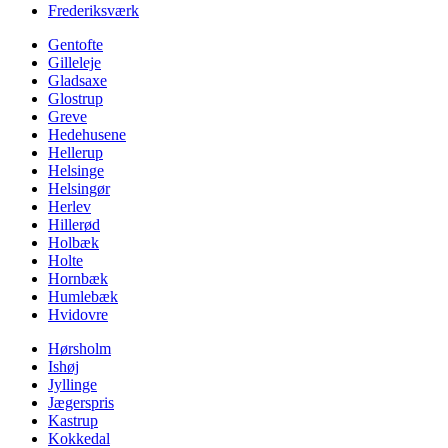
Frederiksværk
Gentofte
Gilleleje
Gladsaxe
Glostrup
Greve
Hedehusene
Hellerup
Helsinge
Helsingør
Herlev
Hillerød
Holbæk
Holte
Hornbæk
Humlebæk
Hvidovre
Hørsholm
Ishøj
Jyllinge
Jægerspris
Kastrup
Kokkedal