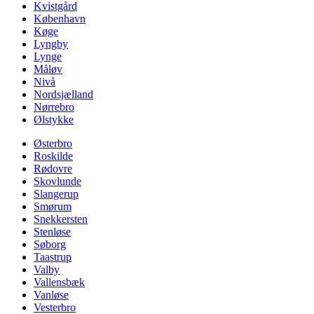
Kvistgård
København
Køge
Lyngby
Lynge
Måløv
Nivå
Nordsjælland
Nørrebro
Ølstykke
Østerbro
Roskilde
Rødovre
Skovlunde
Slangerup
Smørum
Snekkersten
Stenløse
Søborg
Taastrup
Valby
Vallensbæk
Vanløse
Vesterbro