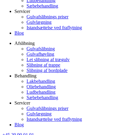
Ludbehandling
Sæbebehandling
Servicer
Gulvafslibnings priser
Gulvlægning
Istandsættelse ved fraflytning
Blog
Afslibning
Gulvafslibning
Gulvafhøvling
Let slibning af trægulv
Slibning af trappe
Slibning af bordplade
Behandling
Lakbehandling
Oliebehandling
Ludbehandling
Sæbebehandling
Servicer
Gulvafslibnings priser
Gulvlægning
Istandsættelse ved fraflytning
Blog
+45 29 90 01 91