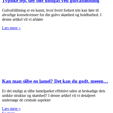
Typiske fejl, der bør undgås ved gulvafslibning
Gulvafslibning er en kunst, hvor hvert forkert trin kan føre til
alvorlige konsekvenser for din gulvs skønhed og holdbarhed. I
denne artikel vil vi afsløre
Læs mere »
Kan man slibe en lamel? Det kan du godt, meeen…
Er det muligt at slibe lamelparket effektivt uden at beskadige dets
unikke struktur og skønhed? I denne artikel vil vi detaljeret
undersøge de centrale aspekter
Læs mere »