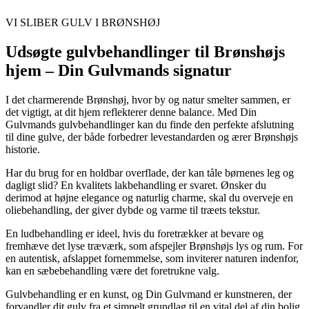
VI SLIBER GULV I BRØNSHØJ
Udsøgte gulvbehandlinger til Brønshøjs
hjem – Din Gulvmands signatur
I det charmerende Brønshøj, hvor by og natur smelter sammen, er
det vigtigt, at dit hjem reflekterer denne balance. Med Din
Gulvmands gulvbehandlinger kan du finde den perfekte afslutning
til dine gulve, der både forbedrer levestandarden og ærer Brønshøjs
historie.
Har du brug for en holdbar overflade, der kan tåle børnenes leg og
dagligt slid? En kvalitets lakbehandling er svaret. Ønsker du
derimod at højne elegance og naturlig charme, skal du overveje en
oliebehandling, der giver dybde og varme til træets tekstur.
En ludbehandling er ideel, hvis du foretrækker at bevare og
fremhæve det lyse træværk, som afspejler Brønshøjs lys og rum. For
en autentisk, afslappet fornemmelse, som inviterer naturen indenfor,
kan en sæbebehandling være det foretrukne valg.
Gulvbehandling er en kunst, og Din Gulvmand er kunstneren, der
forvandler dit gulv fra et simpelt grundlag til en vital del af din bolig