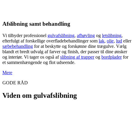
Afslibning samt behandling
Vi tilbyder professionel
gulvafslibning
,
afhøvling
og
letslibning
,
efterfulgt af forskellige overfladebehandlinger som
lak
,
olie
,
lud
eller
sæbebehandling
for at beskytte og forskønne dine trægulve. Vælg
blandt et bredt udvalg af farver og finish, der passer til dine ønsker
og interiør. Vi tager os også af
slibning af trapper
og
bordplader
for
et sammenhængende og flot udseende.
Mere
GODE RÅD
Viden om gulvafslibning