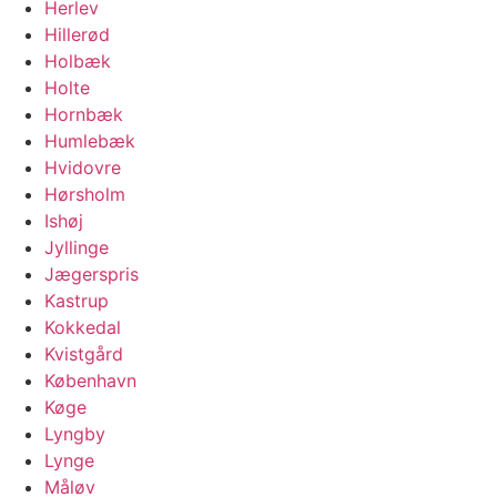
Herlev
Hillerød
Holbæk
Holte
Hornbæk
Humlebæk
Hvidovre
Hørsholm
Ishøj
Jyllinge
Jægerspris
Kastrup
Kokkedal
Kvistgård
København
Køge
Lyngby
Lynge
Måløv