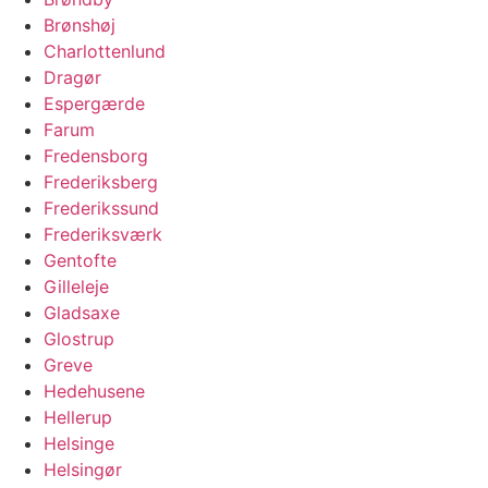
Brønshøj
Charlottenlund
Dragør
Espergærde
Farum
Fredensborg
Frederiksberg
Frederikssund
Frederiksværk
Gentofte
Gilleleje
Gladsaxe
Glostrup
Greve
Hedehusene
Hellerup
Helsinge
Helsingør