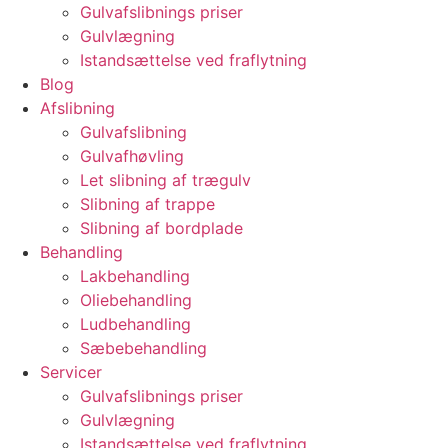
Gulvafslibnings priser
Gulvlægning
Istandsættelse ved fraflytning
Blog
Afslibning
Gulvafslibning
Gulvafhøvling
Let slibning af trægulv
Slibning af trappe
Slibning af bordplade
Behandling
Lakbehandling
Oliebehandling
Ludbehandling
Sæbebehandling
Servicer
Gulvafslibnings priser
Gulvlægning
Istandsættelse ved fraflytning