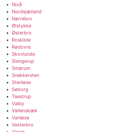
Nivå
Nordsjælland
Nørrebro
Ølstykke
Østerbro
Roskilde
Rødovre
Skovlunde
Slangerup
Smørum
Snekkersten
Stenløse
Søborg
Taastrup
Valby
Vallensbæk
Vanløse
Vesterbro
Virum