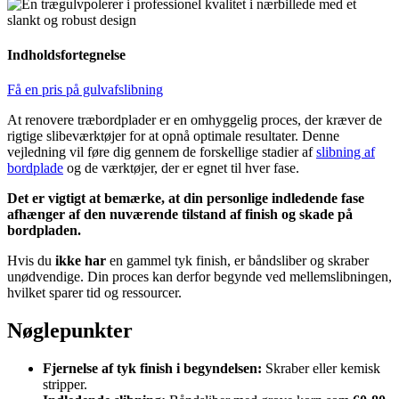
Indholdsfortegnelse
Få en pris på gulvafslibning
At renovere træbordplader er en omhyggelig proces, der kræver de
rigtige slibeværktøjer for at opnå optimale resultater. Denne
vejledning vil føre dig gennem de forskellige stadier af
slibning af
bordplade
og de værktøjer, der er egnet til hver fase.
Det er vigtigt at bemærke, at din personlige indledende fase
afhænger af den nuværende tilstand af finish og skade på
bordpladen.
Hvis du
ikke har
en gammel tyk finish, er båndsliber og skraber
unødvendige. Din proces kan derfor begynde ved mellemslibningen,
hvilket sparer tid og ressourcer.
Nøglepunkter
Fjernelse af tyk finish i begyndelsen:
Skraber eller kemisk
stripper.