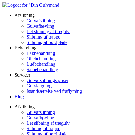
Skip
to
Afslibning
content
Gulvafslibning
Gulvafhøvling
Let slibning af trægulv
Slibning af trappe
Slibning af bordplade
Behandling
Lakbehandling
Oliebehandling
Ludbehandling
Sæbebehandling
Servicer
Gulvafslibnings priser
Gulvlægning
Istandsættelse ved fraflytning
Blog
Afslibning
Gulvafslibning
Gulvafhøvling
Let slibning af trægulv
Slibning af trappe
Slibning af bordplade