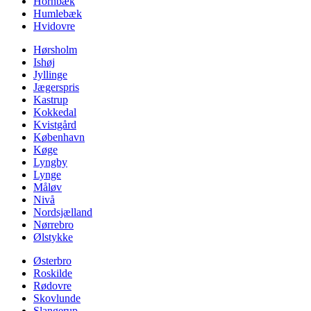
Hornbæk
Humlebæk
Hvidovre
Hørsholm
Ishøj
Jyllinge
Jægerspris
Kastrup
Kokkedal
Kvistgård
København
Køge
Lyngby
Lynge
Måløv
Nivå
Nordsjælland
Nørrebro
Ølstykke
Østerbro
Roskilde
Rødovre
Skovlunde
Slangerup