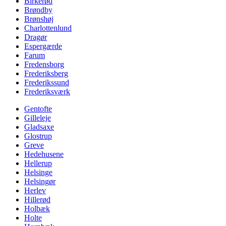
Birkerød
Brøndby
Brønshøj
Charlottenlund
Dragør
Espergærde
Farum
Fredensborg
Frederiksberg
Frederikssund
Frederiksværk
Gentofte
Gilleleje
Gladsaxe
Glostrup
Greve
Hedehusene
Hellerup
Helsinge
Helsingør
Herlev
Hillerød
Holbæk
Holte