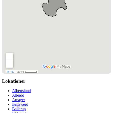
Lokationer
Albertslund
Allerød
Amager
Bagsværd
Ballerup